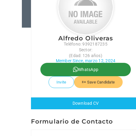
Alfredo Oliveras
Teléfono: 9392187235
Sector:
(Edad: 126 años)
Member Since, marzo 12, 2024
WhatsApp
Invite
Save Candidate
Download CV
Formulario de Contacto