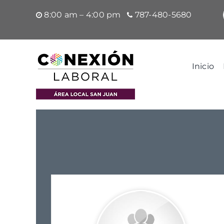
Saltar
8:00 am – 4:00 pm
787-480-5680
al
contenido
Inicio