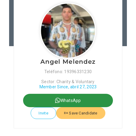
Patronos
Junta Local Desarrollo 
Adiestramientos
Angel Melendez
Eventos
Teléfono: 19396331230
Sector: Charity & Voluntary
Sobre Nosotros
Member Since, abril 27, 2023
WhatsApp
Contacto
Invite
Save Candidate