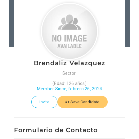
Patronos
Junta Local Desarrollo 
Adiestramientos
Brendaliz Velazquez
Eventos
Sector:
(Edad: 126 años)
Sobre Nosotros
Member Since, febrero 26, 2024
Invite
Save Candidate
Contacto
Formulario de Contacto