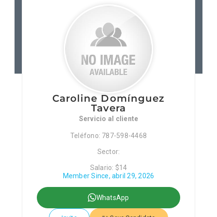
Patronos
Junta Local Desarrollo 
Adiestramientos
Caroline Domínguez
Eventos
Tavera
Servicio al cliente
Sobre Nosotros
Teléfono: 787-598-4468
Sector:
Contacto
Salario: $14
Member Since, abril 29, 2026
WhatsApp