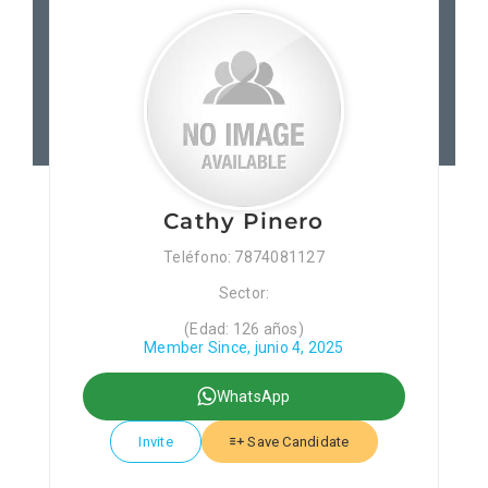
Patronos
Junta Local Desarrollo 
Adiestramientos
Cathy Pinero
Eventos
Teléfono: 7874081127
Sector:
Sobre Nosotros
(Edad: 126 años)
Member Since, junio 4, 2025
Contacto
WhatsApp
Invite
Save Candidate