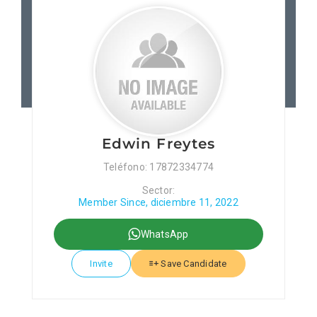
Patronos
Junta Local Desarrollo 
Adiestramientos
Edwin Freytes
Eventos
Teléfono: 17872334774
Sector:
Sobre Nosotros
Member Since, diciembre 11, 2022
WhatsApp
Contacto
Invite
Save Candidate