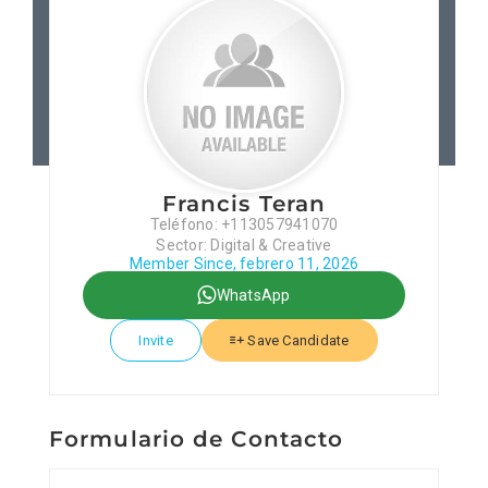
Patronos
Junta Local Desarrollo 
Adiestramientos
Francis Teran
Teléfono: +113057941070
Eventos
Sector: Digital & Creative
Member Since, febrero 11, 2026
WhatsApp
Sobre Nosotros
Invite
Save Candidate
Contacto
Formulario de Contacto