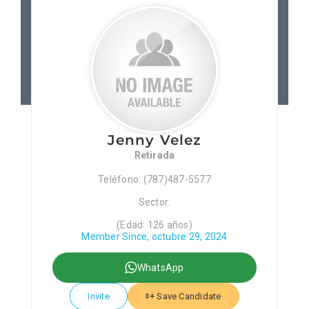
Patronos
Junta Local Desarrollo 
Adiestramientos
Jenny Velez
Eventos
Retirada
Teléfono: (787)487-5577
Sobre Nosotros
Sector:
(Edad: 126 años)
Member Since, octubre 29, 2024
Contacto
WhatsApp
Invite
Save Candidate