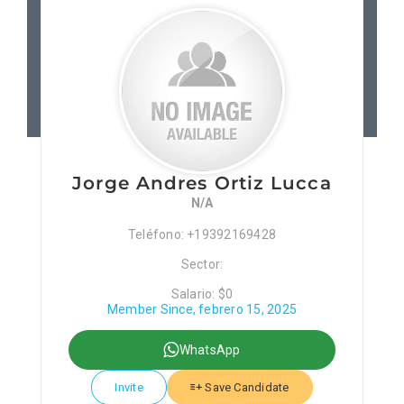
Patronos
Junta Local Desarrollo 
Adiestramientos
Jorge Andres Ortiz Lucca
Eventos
N/A
Teléfono: +19392169428
Sobre Nosotros
Sector:
Salario: $0
Member Since, febrero 15, 2025
Contacto
WhatsApp
Invite
Save Candidate