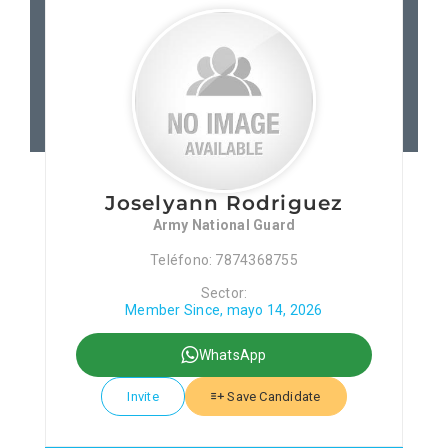
Patronos
Junta Local Desarrollo 
Adiestramientos
Joselyann Rodriguez
Eventos
Army National Guard
Teléfono: 7874368755
Sobre Nosotros
Sector:
Member Since, mayo 14, 2026
Contacto
WhatsApp
Invite
Save Candidate