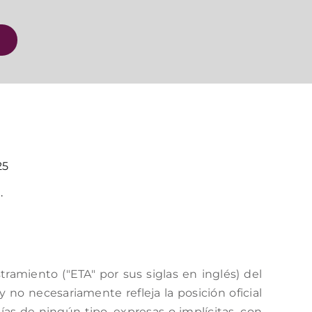
25
.
amiento ("ETA" por sus siglas en inglés) del
no necesariamente refleja la posición oficial
as de ningún tipo, expresas o implícitas, con