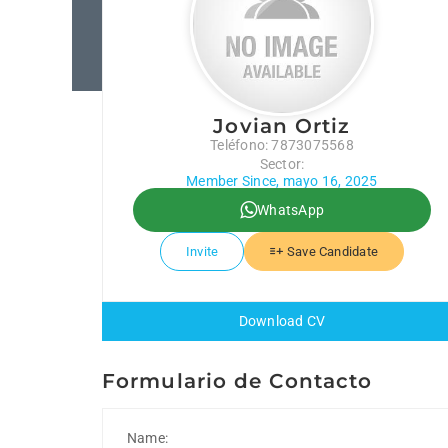
Jovian Ortiz
Teléfono: 7873075568
Sector:
Member Since, mayo 16, 2025
WhatsApp
Invite
Save Candidate
Download CV
Formulario de Contacto
Name: