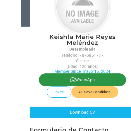
Keishla Marie Reyes
Meléndez
Desempleada
Teléfono: 7875851777
Sector:
(Edad: 126 años)
Member Since, mayo 15, 2024
WhatsApp
Invite
Save Candidate
Download CV
Formulario de Contacto