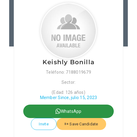
Patronos
Junta Local Desarrollo 
Adiestramientos
Keishly Bonilla
Eventos
Teléfono: 7188019679
Sector:
Sobre Nosotros
(Edad: 126 años)
Member Since, julio 15, 2023
Contacto
WhatsApp
Invite
Save Candidate