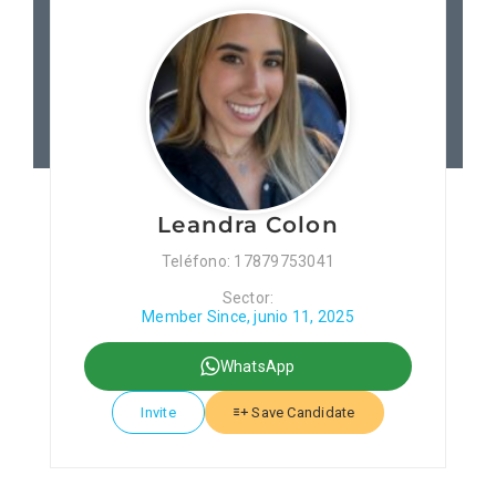
Patronos
Junta Local Desarrollo 
Adiestramientos
Leandra Colon
Eventos
Teléfono: 17879753041
Sector:
Sobre Nosotros
Member Since, junio 11, 2025
WhatsApp
Contacto
Invite
Save Candidate