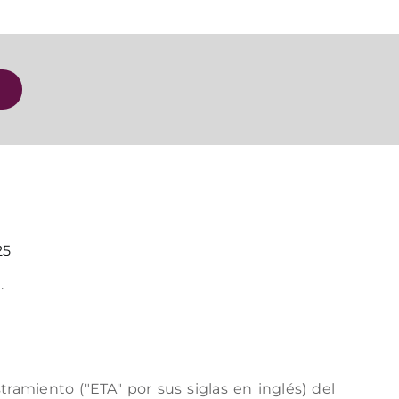
25
.
amiento ("ETA" por sus siglas en inglés) del