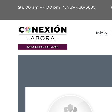
Saltar
8:00 am – 4:00 pm
787-480-5680
al
contenido
Inicio