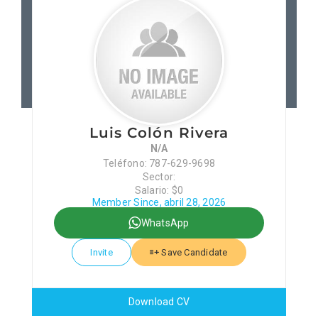
Patronos
Junta Local Desarrollo 
Adiestramientos
Luis Colón Rivera
N/A
Eventos
Teléfono: 787-629-9698
Sector:
Salario: $0
Sobre Nosotros
Member Since, abril 28, 2026
WhatsApp
Contacto
Invite
Save Candidate
Download CV