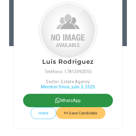
Patronos
Junta Local Desarrollo 
Adiestramientos
Luis Rodriguez
Eventos
Teléfono: 17813092055
Sector: Estate Agency
Sobre Nosotros
Member Since, julio 3, 2025
WhatsApp
Contacto
Invite
Save Candidate