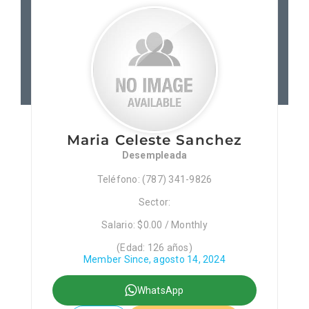
Patronos
Junta Local Desarrollo 
Adiestramientos
Maria Celeste Sanchez
Eventos
Desempleada
Teléfono: (787) 341-9826
Sobre Nosotros
Sector:
Salario: $0.00 / Monthly
Contacto
(Edad: 126 años)
Member Since, agosto 14, 2024
WhatsApp