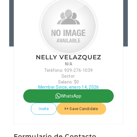
Patronos
Junta Local Desarrollo 
Adiestramientos
NELLY VELAZQUEZ
N/A
Eventos
Teléfono: 939-276-1039
Sector:
Salario: $0
Sobre Nosotros
Member Since, enero 14, 2026
WhatsApp
Contacto
Invite
Save Candidate
Formulario de Contacto