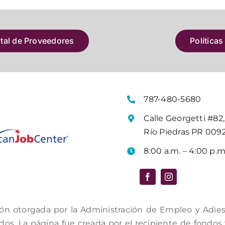
atal de Proveedores
Políticas
787-480-5680
Calle Georgetti #82,
Río Piedras PR 009
8:00 a.m. – 4:00 p.m
ón otorgada por la Administración de Empleo y Adiestr
s. La página fue creada por el recipiente de fondos y 