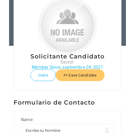
Patronos
Junta Local Desarrollo 
Adiestramientos
Solicitante Candidato
Sector:
Eventos
Member Since, septiembre 24, 2021
Invite
Save Candidate
Sobre Nosotros
Formulario de Contacto
Contacto
Name: