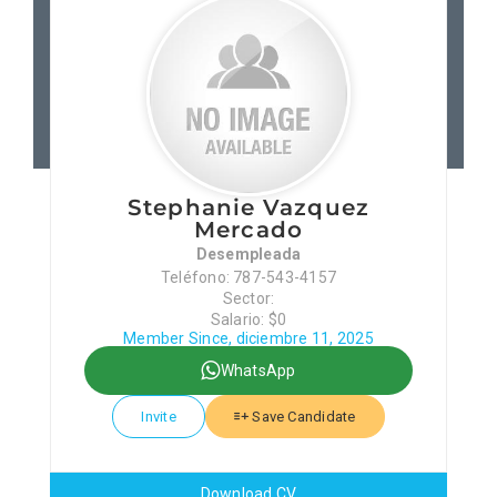
Patronos
Junta Local Desarrollo 
Adiestramientos
Stephanie Vazquez
Mercado
Eventos
Desempleada
Teléfono: 787-543-4157
Sector:
Sobre Nosotros
Salario: $0
Member Since, diciembre 11, 2025
WhatsApp
Contacto
Invite
Save Candidate
Download CV