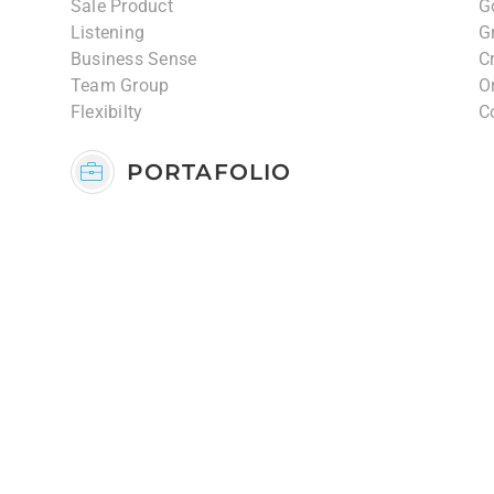
Sale Product
G
Listening
G
Business Sense
Cr
Team Group
O
Flexibilty
C
PORTAFOLIO