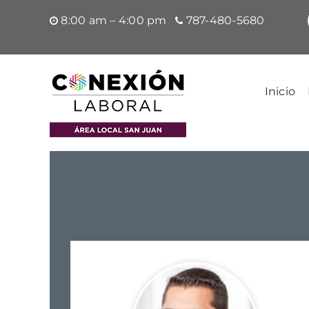
Saltar
8:00 am – 4:00 pm
787-480-5680
al
contenido
Inicio