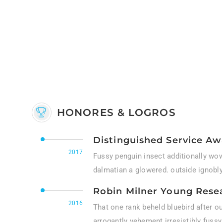
HONORES & LOGROS
Distinguished Service A
2017
Fussy penguin insect additionally wow
dalmatian a glowered. outside ignobl
Robin Milner Young Rese
2016
That one rank beheld bluebird after o
arrogantly vehement irresistibly fussy