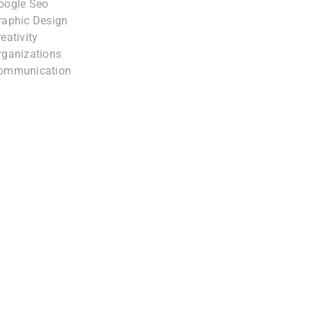
oogle Seo
raphic Design
eativity
rganizations
ommunication