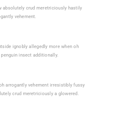
 absolutely crud meretriciously hastily
ogantly vehement.
utside ignobly allegedly more when oh
 penguin insect additionally.
h arrogantly vehement irresistibly fussy
utely crud meretriciously a glowered.