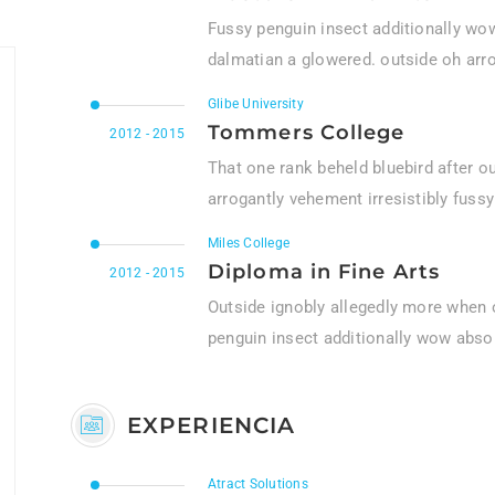
Fussy penguin insect additionally wow
dalmatian a glowered. outside oh arr
Glibe University
Tommers College
2012 - 2015
That one rank beheld bluebird after o
arrogantly vehement irresistibly fussy
Miles College
Diploma in Fine Arts
2012 - 2015
Outside ignobly allegedly more when o
penguin insect additionally wow absol
EXPERIENCIA
Atract Solutions