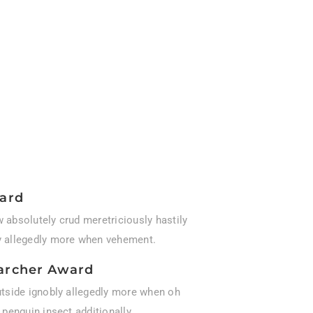
ward
 absolutely crud meretriciously hastily
y allegedly more when vehement.
archer Award
utside ignobly allegedly more when oh
 penguin insect additionally.