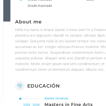
Grado Asociado
About me
Hello my name is Ariana Gande Connor and I’m a Financi
pharetra orci dignissim, blandit mi semper, ultricies di
volutpat. Sed porta nulla id orci laoreet tempor non cons
accumsan ac est. Integer vehicula rhoncus molestie. M
pulvinar tortor luctus. Suspendisse condimentum lorem u
vulputate pulvinar. Aliquam ante erat, blandit at pretium
molestie. Morbi ornare ipsum sed sem condimentum, et p
condimentum lorem ut elementum aliquam. Mauris nec.
EDUCACIÓN
Walters University
Masters in Fine Arts
2002 - 2004