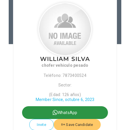
Patronos
Junta Local Desarrollo 
Adiestramientos
WILLIAM SILVA
Eventos
chofer vehiculo pesado
Teléfono: 7873400524
Sobre Nosotros
Sector:
(Edad: 126 años)
Member Since, octubre 6, 2023
Contacto
WhatsApp
Invite
Save Candidate