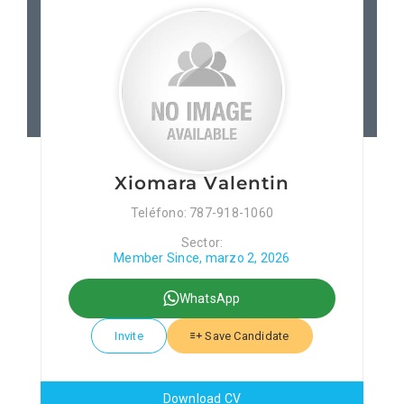
Patronos
Junta Local Desarrollo 
Adiestramientos
Xiomara Valentin
Eventos
Teléfono: 787-918-1060
Sector:
Sobre Nosotros
Member Since, marzo 2, 2026
WhatsApp
Contacto
Invite
Save Candidate
Download CV