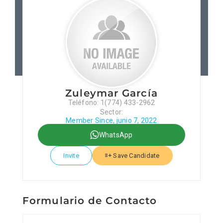
Patronos
Junta Local Desarrollo 
Adiestramientos
Zuleymar García
Teléfono: 1(774) 433-2962
Eventos
Sector:
Member Since, junio 7, 2022
WhatsApp
Sobre Nosotros
Invite
Save Candidate
Contacto
Formulario de Contacto