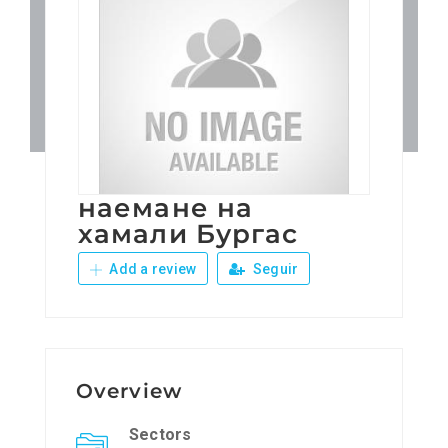
Patronos
Junta Local Desarrollo 
Adiestramientos
наемане на
Eventos
хамали Бургас
Add a review
Seguir
Sobre Nosotros
Contacto
Overview
Sectors