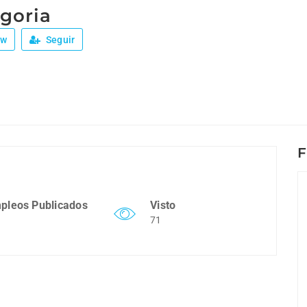
egoria
ew
Seguir
F
pleos Publicados
Visto
71