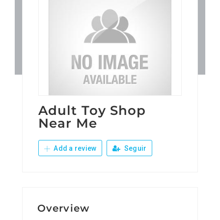
Patronos
Junta Local Desarrollo 
Adiestramientos
Eventos
Adult Toy Shop
Near Me
Sobre Nosotros
Add a review
Seguir
Contacto
Overview