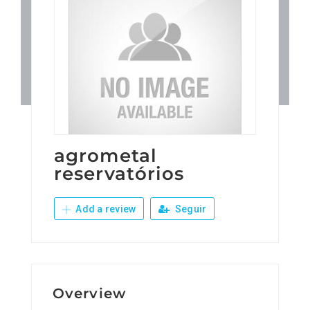
Patronos
Junta Local Desarrollo 
Adiestramientos
Eventos
agrometal
reservatórios
Sobre Nosotros
Add a review
Seguir
Contacto
Overview