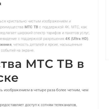
a
ься кристально чистым изображением и
 преимущества
МТС ТВ
с поддержкой 4К. МТС, как
редлагает широкий спектр тарифов и пакетов услуг,
левидение с поддержкой разрешения
4К (Ultra HD)
.
ажения
, четкость деталей и яркие, насыщенные
 событий на экране.
тва МТС ТВ в
ске
 изображением в четыре раза более четким, чем
едоставляет доступ к сотням телеканалов,