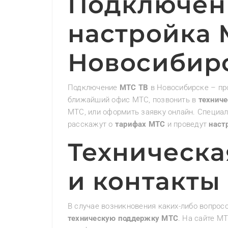
Подключен
настройка 
Новосибир
Подключение
МТС ТВ
в Новосибирске – пр
ближайший офис МТС, позвонить в
технич
МТС, или оформить заявку онлайн. Специа
расскажут о
тарифах МТС
и проведут
наст
Техническа
и контакты
В случае возникновения каких-либо вопрос
техническую поддержку МТС
. На сайте М