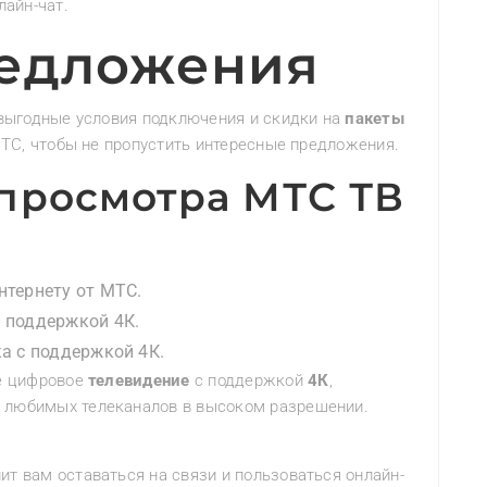
лайн-чат.
редложения
 выгодные условия подключения и скидки на
пакеты
МТС, чтобы не пропустить интересные предложения.
 просмотра МТС ТВ
тернету от МТС.
 поддержкой 4К.
а с поддержкой 4К.
ое цифровое
телевидение
с поддержкой
4К
,
любимых телеканалов в высоком разрешении.
т вам оставаться на связи и пользоваться онлайн-