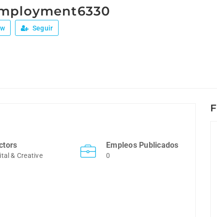
employment6330
ew
Seguir
F
ctors
Empleos Publicados
ital & Creative
0