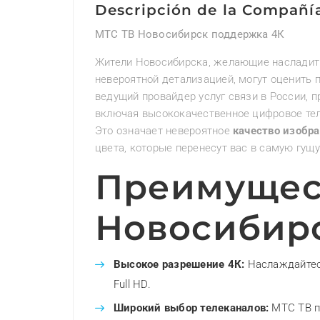
Descripción de la Compañí
МТС ТВ Новосибирск поддержка 4К
Жители Новосибирска, желающие насладит
невероятной детализацией, могут оценить
ведущий провайдер услуг связи в России, п
включая высококачественное цифровое те
Это означает невероятное
качество изобр
цвета, которые перенесут вас в самую гущу
Преимущес
Новосибир
Высокое разрешение 4К:
Наслаждайтесь
Full HD.
Широкий выбор телеканалов:
МТС ТВ пр