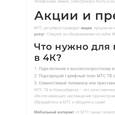
телефонную линию, электронную почту и он
Акции и п
МТС регулярно проводит
акции
, предлагая
услуг
. Следите за обновлениями на сайте 
Что нужно для
в 4К?
Подключение к высокоскоростному ин
Подходящий тарифный план МТС ТВ с
Совместимый телевизор или приставк
МТС ТВ в Новосибирске – это качественн
обеспечивающее наслаждение просмотром 
Обращайтесь в МТС и убедитесь сами!
Мобильный интернет
от МТС также позволи