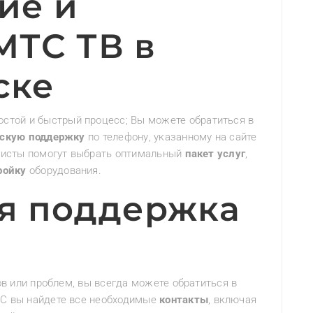
ие и
МТС ТВ в
ске
остой и быстрый процесс; Вы можете обратиться в
ескую поддержку
по телефону, указанному на сайте
листы помогут выбрать оптимальный
пакет услуг
,
ройку
оборудования.
я поддержка
ов или проблем, вы всегда можете обратиться в
ТС вы найдете все необходимые
контакты
, включая