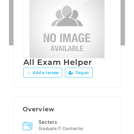
Patronos
Junta Local Desarrollo 
Adiestramientos
All Exam Helper
Eventos
Add a review
Seguir
Sobre Nosotros
Contacto
Overview
Sectors
Graduate IT Contractor