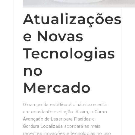
Atualizações
e Novas
Tecnologias
no
Mercado
O campo da estética é dinâmico e está
em constante evolução. Assim, o
Curso
Avançado de Laser para Flacidez e
Gordura Localizada
abordará as mais
recentes inovações e tecnologias no uso