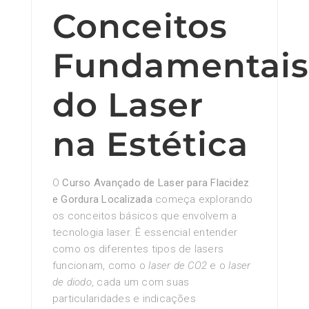
Conceitos
Fundamentai
do Laser
na Estética
O
Curso Avançado de Laser para Flacidez
e Gordura Localizada
começa explorando
os conceitos básicos que envolvem a
tecnologia laser. É essencial entender
como os diferentes tipos de lasers
funcionam, como o
laser de CO2
e o
laser
de diodo
, cada um com suas
particularidades e indicações