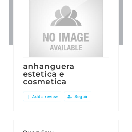
Patronos
Junta Local Desarrollo 
Adiestramientos
Eventos
anhanguera
estetica e
cosmetica
Sobre Nosotros
Add a review
Seguir
Contacto