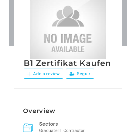
Patronos
Junta Local Desarrollo 
Adiestramientos
B1 Zertifikat Kaufen
Eventos
Add a review
Seguir
Sobre Nosotros
Contacto
Overview
Sectors
Graduate IT Contractor