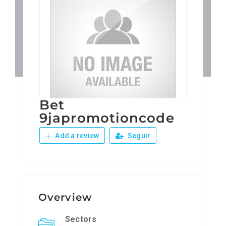
Patronos
Junta Local Desarrollo 
Adiestramientos
Bet
Eventos
9japromotioncode
Add a review
Seguir
Sobre Nosotros
Contacto
Overview
Sectors