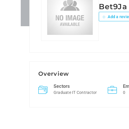
Bet9Ja
Add a revi
Overview
Sectors
Em
Graduate IT Contractor
0