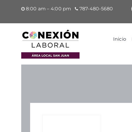
Saltar
8:00 am – 4:00 pm
787-480-5680
al
contenido
Inicio