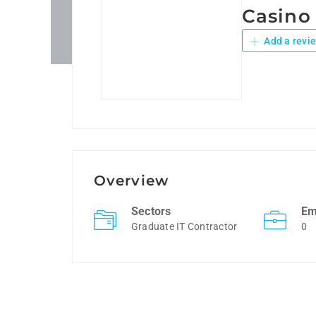
Casino
Add a revi
Overview
Sectors
Em
Graduate IT Contractor
0