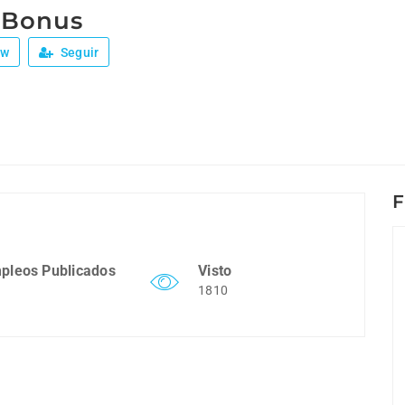
 Bonus
ew
Seguir
F
pleos Publicados
Visto
1810