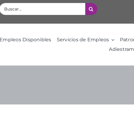
Buscar:
Empleos Disponibles
Servicios de Empleos
Patro
Adiestram