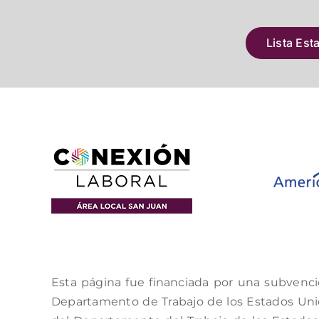
Lista Est
Esta página fue financiada por una subvenci
Departamento de Trabajo de los Estados Unido