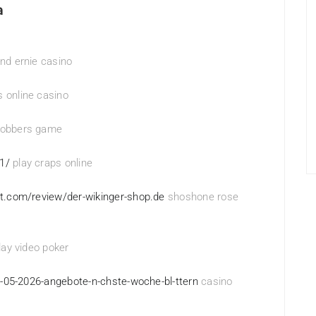
a
nd ernie casino
 online casino
robbers game
1/
play craps online
ot.com/review/der-wikinger-shop.de
shoshone rose
ay video poker
25-05-2026-angebote-n-chste-woche-bl-ttern
casino