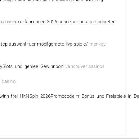
in-casino-erfahrungen-2026-serioeser-curacao-anbieter
op-auswahl-fuer-mobilgeraete-live-spiele/
monkey
asySlots_und_geniee_Gewinnboni
vancouver casinos
l
casino
_Gewinn_frei_HitNSpin_2026Promocode_fr_Bonus_und_Freispiele_in_D