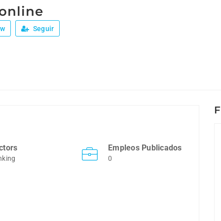
online
ew
Seguir
F
ctors
Empleos Publicados
nking
0