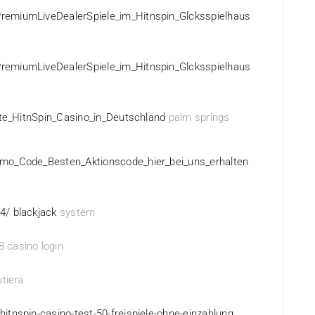
PremiumLiveDealerSpiele_im_Hitnspin_Glcksspielhaus
PremiumLiveDealerSpiele_im_Hitnspin_Glcksspielhaus
eite_HitnSpin_Casino_in_Deutschland
palm springs
romo_Code_Besten_Aktionscode_hier_bei_uns_erhalten
04/
blackjack
system
 casino login
utiera
itnspin-casino-test-50-freispiele-ohne-einzahlung