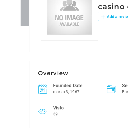
casino 
Add a revi
Overview
Founded Date
Se
marzo 3, 1967
Ba
Visto
39