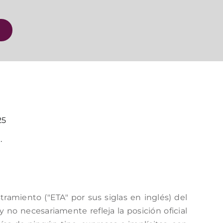
25
.
amiento ("ETA" por sus siglas en inglés) del
no necesariamente refleja la posición oficial