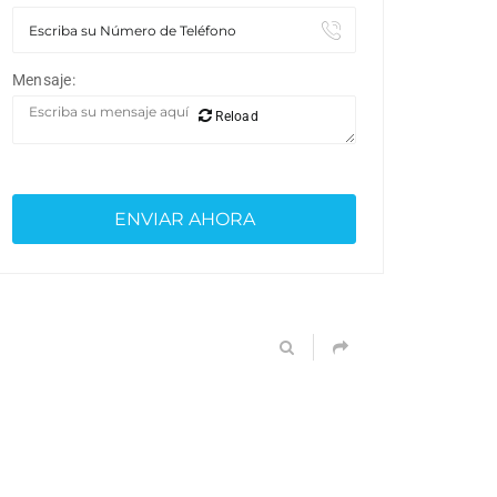
Mensaje:
Reload