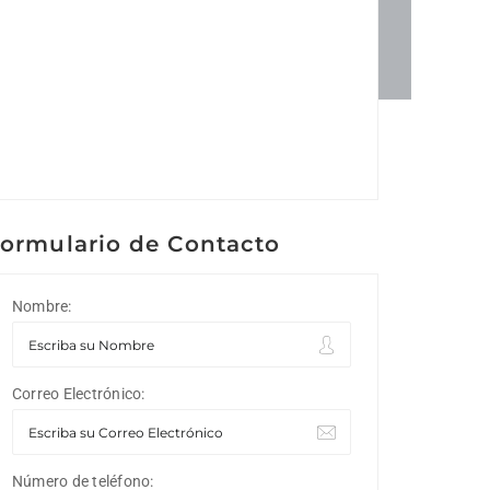
ormulario de Contacto
Nombre:
Correo Electrónico:
Número de teléfono: