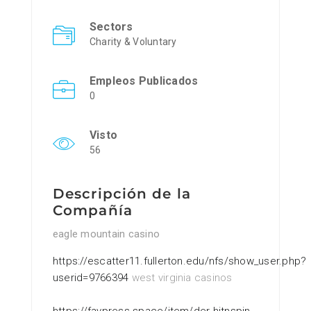
Sectors
Charity & Voluntary
Empleos Publicados
0
Visto
56
Descripción de la
Compañía
eagle mountain casino
https://escatter11.fullerton.edu/nfs/show_user.php?
userid=9766394
west virginia casinos