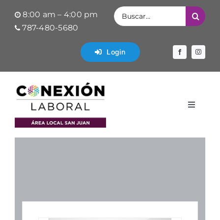
Saltar
Buscar:
8:00 am – 4:00 pm
al
787-480-5680
contenido
Login
Toggle
Navigat
Inicio
Empleos Disponibles
Servicios de Empleos