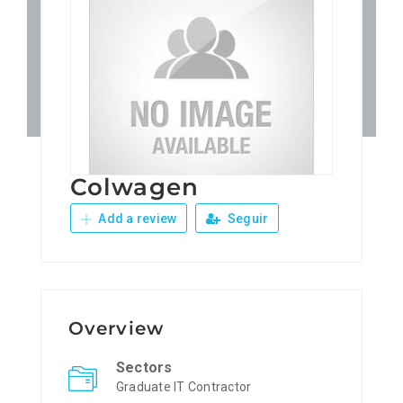
Patronos
Junta Local Desarrollo 
Adiestramientos
Colwagen
Eventos
Add a review
Seguir
Sobre Nosotros
Contacto
Overview
Sectors
Graduate IT Contractor