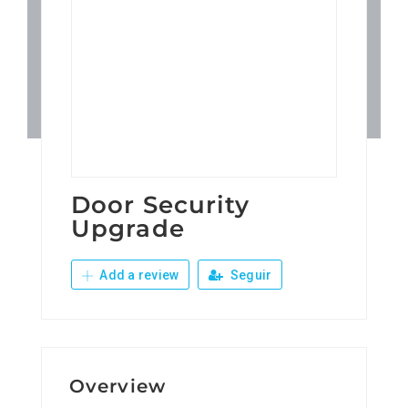
Patronos
Junta Local Desarrollo 
Adiestramientos
Eventos
Door Security
Upgrade
Sobre Nosotros
Add a review
Seguir
Contacto
Overview