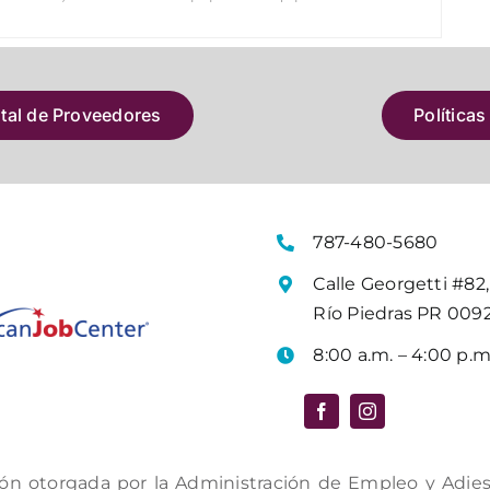
atal de Proveedores
Políticas
787-480-5680
Calle Georgetti #82,
Río Piedras PR 009
8:00 a.m. – 4:00 p.m
ón otorgada por la Administración de Empleo y Adiestr