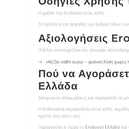
Οδηγίες Χρήσης 
Η χρήση του Eroboost είναι απλή.
Το προϊόν είναι ασφαλές για άνδρες όλων τω
Αξιολογήσεις Er
Πολλοί υποστηρίζουν ότι ένιωσαν αποτελέσ
«Αξίζει κάθε ευρώ – φυσική λύση χωρίς
Πού να Αγοράσετ
Ελλάδα
Αποφύγετε απομιμήσεις και παραγγείλετε μό
Η διαδικασία παραγγελίας είναι απλή: συμπ
προϊόν στο σπίτι σας.
Παραγγείλετε τώρα το
Eroboost Ελλάδα
και 