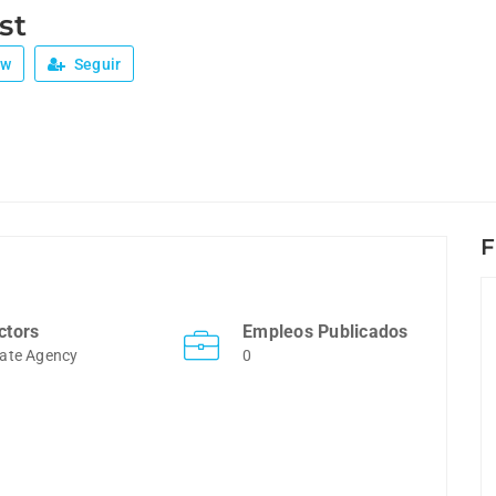
st
ew
Seguir
F
ctors
Empleos Publicados
ate Agency
0