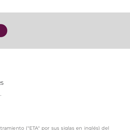
25
.
amiento ("ETA" por sus siglas en inglés) del