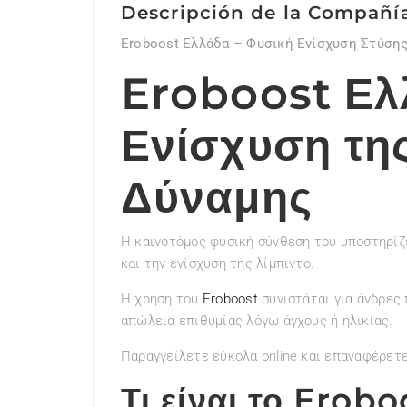
Descripción de la Compañí
Eroboost Ελλάδα – Φυσική Ενίσχυση Στύση
Eroboost Ελ
Ενίσχυση τη
Δύναμης
Η καινοτόμος φυσική σύνθεση του υποστηρίζε
και την ενίσχυση της λίμπιντο.
Η χρήση του
Eroboost
συνιστάται για άνδρες
απώλεια επιθυμίας λόγω άγχους ή ηλικίας.
Παραγγείλετε εύκολα online και επαναφέρετε 
Τι είναι το Erobo