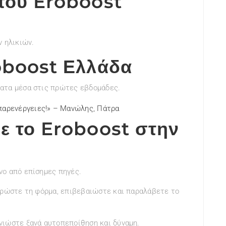
του Eroboost
ν ηλικιών.
oboost Ελλάδα
ματα μέσα στις πρώτες εβδομάδες.
 παρενέργειες!» – Μανώλης, Πάτρα
ε το Eroboost στην
νο από επίσημες πηγές.
ληρώστε τη φόρμα, επιβεβαιώστε και παραλάβετε το
νιώστε ξανά αυτοπεποίθηση και δύναμη.