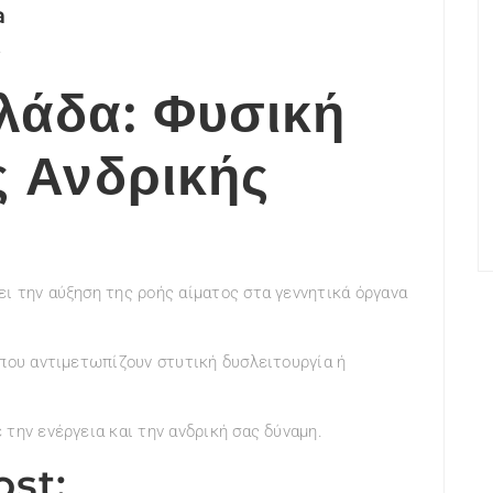
a
ς
λάδα: Φυσική
ς Ανδρικής
ι την αύξηση της ροής αίματος στα γεννητικά όργανα
 που αντιμετωπίζουν στυτική δυσλειτουργία ή
την ενέργεια και την ανδρική σας δύναμη.
ost;