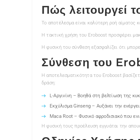
Πώς λειτουργεί τ
Το αποτέλεσμα είναι καλύτερη ροή αίματος κ
Η τακτική χρήση του Eroboost προσφέρει μα
Η φυσική του σύνθεση εξασφαλίζει ότι μπορε
Σύνθεση του Ero
Η αποτελεσματικότητα του Eroboost βασίζετ
δράση:
L-Αργινίνη – Βοηθά στη βελτίωση της κυκ
Εκχύλισμα Ginseng – Αυξάνει την ενέργει
Maca Root – Φυσικό αφροδισιακό που ενι
Η φυσική τους προέλευση εγγυάται την απου