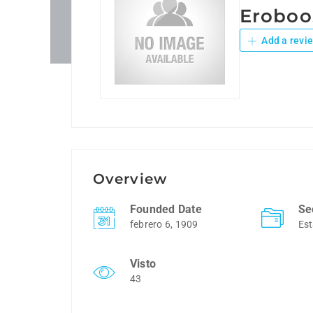
Eroboo
Add a revi
Overview
Founded Date
Se
febrero 6, 1909
Est
Visto
43