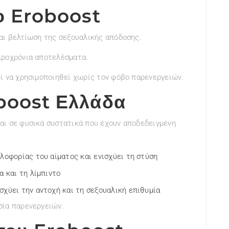
ο Eroboost
αι βελτίωση της σεξουαλικής απόδοσης.
κροχρόνια αποτελέσματα.
ί να χρησιμοποιηθεί χωρίς τον φόβο παρενεργειών.
boost Ελλάδα
αι σε φυσικά συστατικά που έχουν αποδεδειγμένη
λοφορίας του αίματος και ενισχύει τη στύση
α και τη λίμπιντο
σχύει την αντοχή και τη σεξουαλική επιθυμία
σία παρενεργειών.