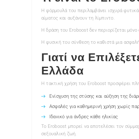
Η φόρμουλά του περιλαμβάνει ισχυρά φυτικά 
αίματος και αυξάνουν τη λίμπιντο.
Η δράση του Eroboost δεν περιορίζεται μόνο
Η φυσική του σύνθεση το καθιστά μια ασφαλ
Γιατί να Επιλέξε
Ελλάδα
Η τακτική χρήση του Eroboost προσφέρει πλ
Ενίσχυση της στύσης και αύξηση της διάρ
Ασφαλές για καθημερινή χρήση χωρίς πα
Ιδανικό για άνδρες κάθε ηλικίας
Το Eroboost μπορεί να αποτελέσει τον σύμμαχ
σεξουαλική ζωή.