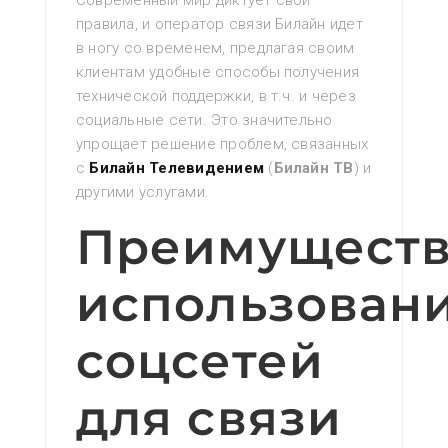
Современный мир диктует свои
правила‚ и оператор связи Билайн идет
в ногу со временем‚ предлагая своим
клиентам удобные способы получения
технической поддержки‚ в т.ч. и через
социальные сети. Это значительно
упрощает решение проблем‚ связанных
с
Билайн Телевидением
(
Билайн ТВ
) и
другими услугами.
Преимущест
использован
соцсетей
для связи