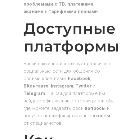
проблемами с ТВ
‚
платежами
‚
акциями
и
тарифными планами
.
Доступные
платформы
Билайн активно использует различные
социальные сети для общения со
своими клиентами:
Facebook
‚
ВКонтакте
‚
Instagram
‚
Twitter
и
Telegram
. На каждой платформе вы
найдете официальные страницы Билайн‚
где можете задавать свои
вопросы
и
получать квалифицированные
ответы
от специалистов.