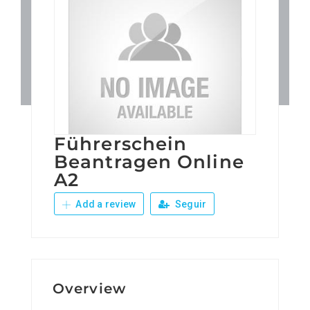
Patronos
Junta Local Desarrollo 
Adiestramientos
Führerschein
Eventos
Beantragen Online
A2
Sobre Nosotros
Add a review
Seguir
Contacto
Overview