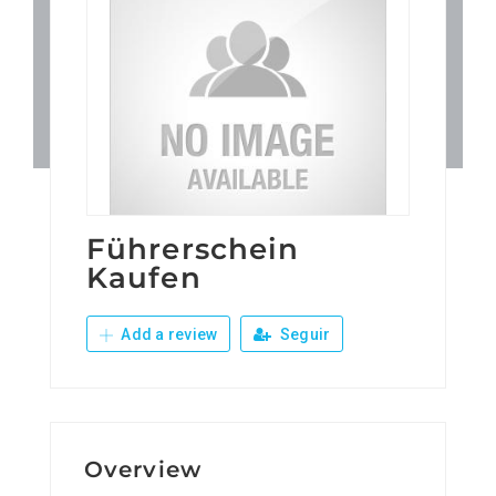
Patronos
Junta Local Desarrollo 
Adiestramientos
Eventos
Führerschein
Kaufen
Sobre Nosotros
Add a review
Seguir
Contacto
Overview