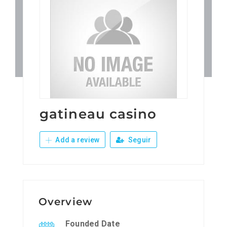
Patronos
Junta Local Desarrollo 
Adiestramientos
Eventos
gatineau casino
Add a review
Seguir
Sobre Nosotros
Contacto
Overview
Founded Date