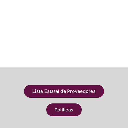
Lista Estatal de Proveedores
Políticas