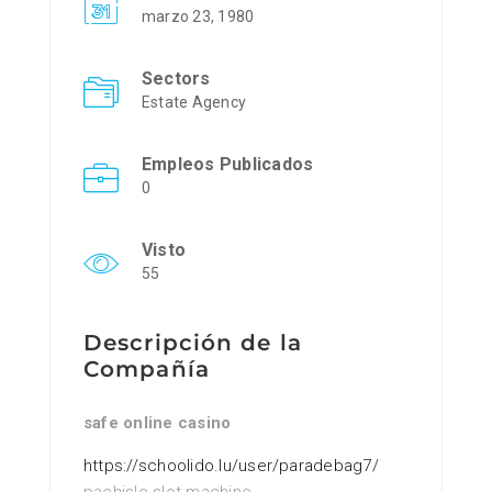
marzo 23, 1980
Sectors
Estate Agency
Empleos Publicados
0
Visto
55
Descripción de la
Compañía
safe online casino
https://schoolido.lu/user/paradebag7/