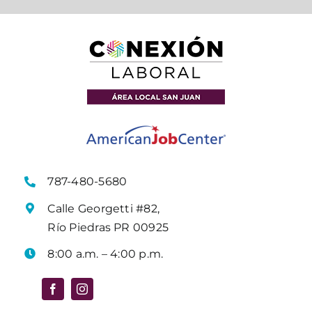
787-480-5680
Calle Georgetti #82,
Río Piedras PR 00925
8:00 a.m. – 4:00 p.m.