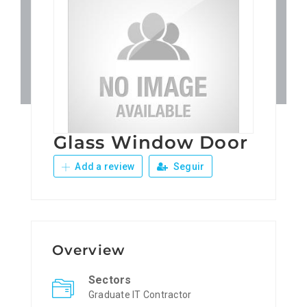
Patronos
Junta Local Desarrollo 
Adiestramientos
Glass Window Door
Eventos
Add a review
Seguir
Sobre Nosotros
Contacto
Overview
Sectors
Graduate IT Contractor