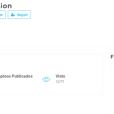
ion
ew
Seguir
F
pleos Publicados
Visto
1277