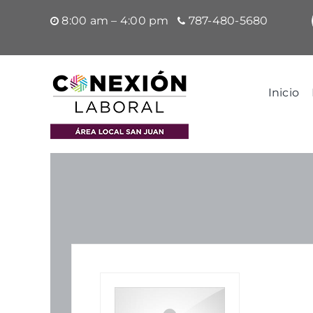
Saltar
8:00 am – 4:00 pm
787-480-5680
al
contenido
Inicio