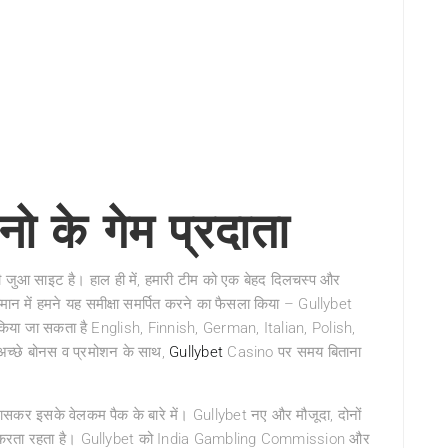
 के गेम प्रदाता
खी जुआ साइट है। हाल ही में, हमारी टीम को एक बेहद दिलचस्प और
्मान में हमने यह समीक्षा समर्पित करने का फैसला किया – Gullybet
किया जा सकता है English, Finnish, German, Italian, Polish,
च्छे बोनस व प्रमोशन के साथ,
Gullybet
Casino पर समय बिताना
खासकर इसके वेलकम पैक के बारे में। Gullybet नए और मौजूदा, दोनों
 पेश करता रहता है। Gullybet को India Gambling Commission और