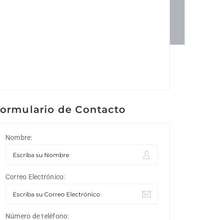
ormulario de Contacto
Nombre:
Correo Electrónico:
Número de teléfono: