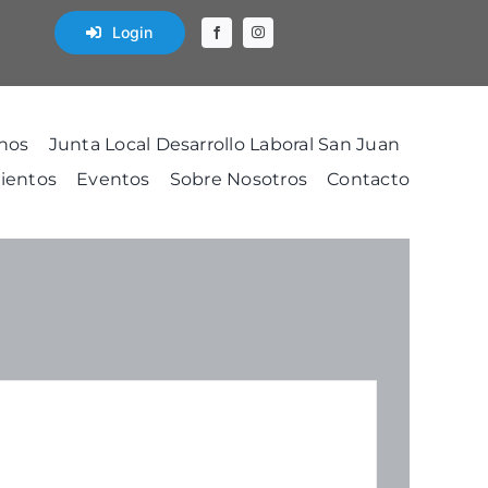
Login
nos
Junta Local Desarrollo Laboral San Juan
ientos
Eventos
Sobre Nosotros
Contacto