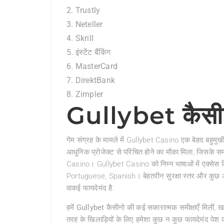
Trustly
Neteller
Skrill
इंस्टेंट बैंकिंग
MasterCard
DirektBank
Zimpler
Gullybet कैसीनो
गेम संग्रह के मामले में Gullybet Casino एक बेहद बहुमु
आधुनिक प्रोजेक्ट से परिचित होने का मौका मिला, जिसके सम
Casino। Gullybet Casino को निम्न भाषाओं में एक्सेस 
Portuguese, Spanish। बेहतरीन सुरक्षा स्तर और कुछ अ
वाकई फायदेमंद है.
हमें Gullybet
कैसीनो की कई सकारात्मक समीक्षाएँ मिलीं, 
तरह के खिलाड़ियों के लिए हमेशा कुछ न कुछ फायदेमंद