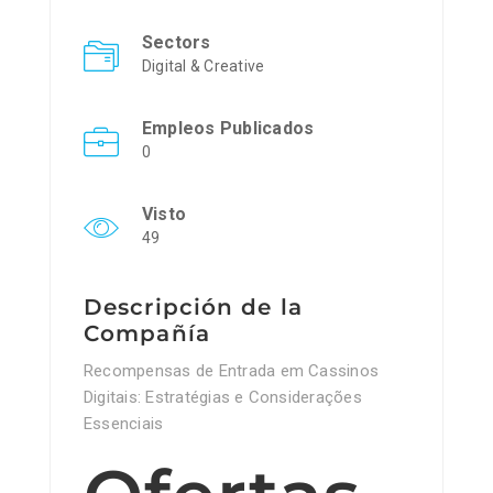
Sectors
Digital & Creative
Empleos Publicados
0
Visto
49
Descripción de la
Compañía
Recompensas de Entrada em Cassinos
Digitais: Estratégias e Considerações
Essenciais