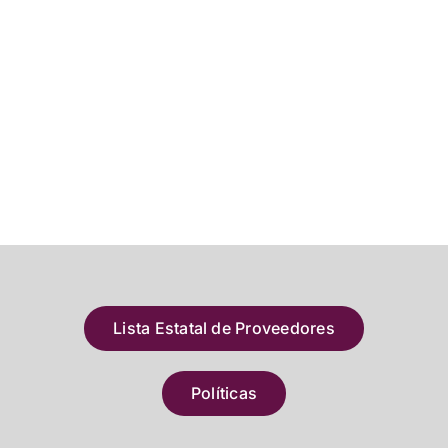
Lista Estatal de Proveedores
Políticas