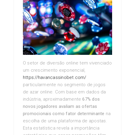
O setor de diversão online tem vivenciado
um crescimento exponencial,
https://havancassinobet.com/
particularmente no segmento de jogos
de azar online. Com base em dados da
indústria, aproximadamente
67% dos
novos jogadores avaliam as ofertas
promocionais como fator determinante
na
escolha de uma plataforma de apostas.
Esta estatística revela a importância