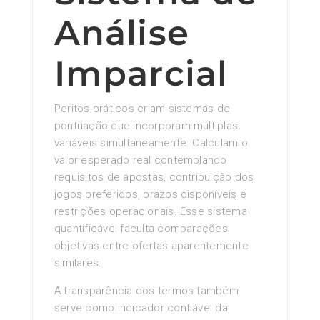
Análise
Imparcial
Peritos práticos criam sistemas de
pontuação que incorporam múltiplas
variáveis simultaneamente. Calculam o
valor esperado real contemplando
requisitos de apostas, contribuição dos
jogos preferidos, prazos disponíveis e
restrições operacionais. Esse sistema
quantificável faculta comparações
objetivas entre ofertas aparentemente
similares.
A transparência dos termos também
serve como indicador confiável da